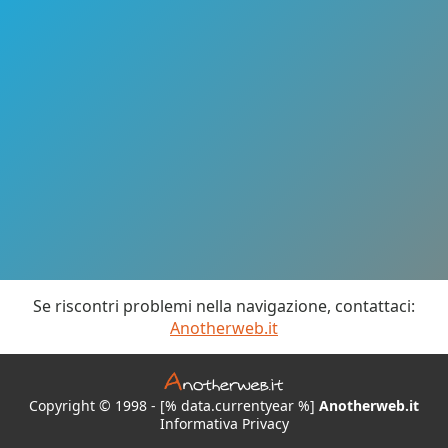
Se riscontri problemi nella navigazione, contattaci:
Anotherweb.it
Copyright © 1998 - [% data.currentyear %]
Anotherweb.it
Informativa Privacy