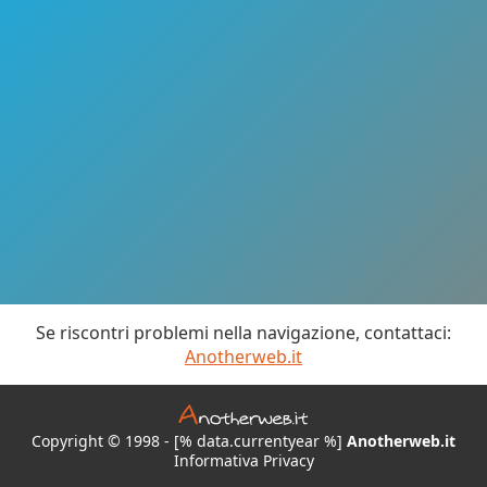
Se riscontri problemi nella navigazione, contattaci:
Anotherweb.it
Copyright © 1998 - [% data.currentyear %]
Anotherweb.it
Informativa Privacy