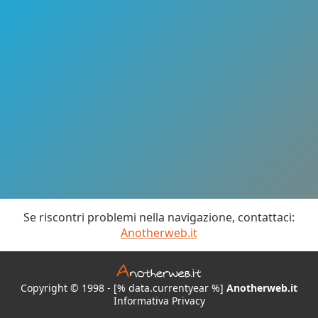
Se riscontri problemi nella navigazione, contattaci:
Anotherweb.it
Copyright © 1998 - [% data.currentyear %]
Anotherweb.it
Informativa Privacy