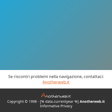
Se riscontri problemi nella navigazione, contattaci:
Anotherweb.it
Copyright © 1998 - [% data.currentyear %]
Anotherweb.it
Informativa Privacy