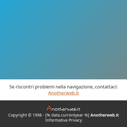
Se riscontri problemi nella navigazione, contattaci:
Anotherweb.it
Copyright © 1998 - [% data.currentyear %]
Anotherweb.it
Informativa Privacy