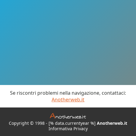
Se riscontri problemi nella navigazione, contattaci:
Anotherweb.it
Copyright © 1998 - [% data.currentyear %]
Anotherweb.it
Informativa Privacy