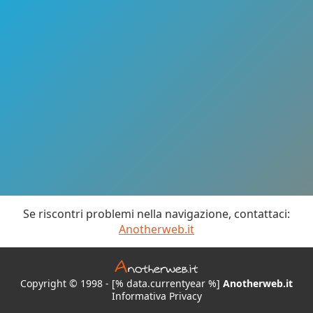
Se riscontri problemi nella navigazione, contattaci:
Anotherweb.it
Copyright © 1998 - [% data.currentyear %]
Anotherweb.it
Informativa Privacy