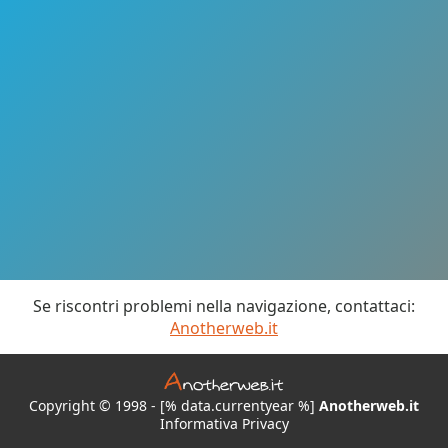
Se riscontri problemi nella navigazione, contattaci:
Anotherweb.it
Copyright © 1998 - [% data.currentyear %]
Anotherweb.it
Informativa Privacy