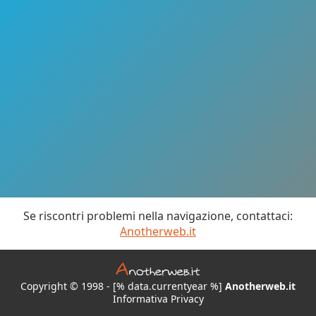
Se riscontri problemi nella navigazione, contattaci:
Anotherweb.it
Copyright © 1998 - [% data.currentyear %]
Anotherweb.it
Informativa Privacy