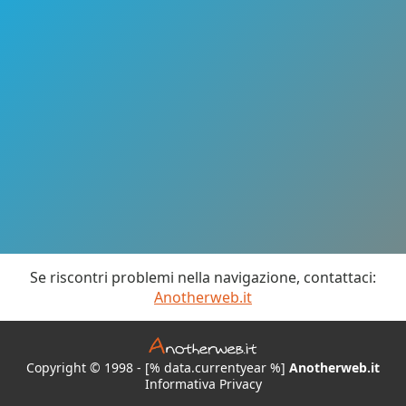
Se riscontri problemi nella navigazione, contattaci:
Anotherweb.it
Copyright © 1998 - [% data.currentyear %]
Anotherweb.it
Informativa Privacy