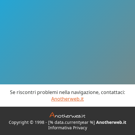
Se riscontri problemi nella navigazione, contattaci:
Anotherweb.it
Copyright © 1998 - [% data.currentyear %]
Anotherweb.it
Informativa Privacy