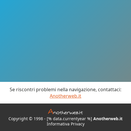
Se riscontri problemi nella navigazione, contattaci:
Anotherweb.it
Copyright © 1998 - [% data.currentyear %]
Anotherweb.it
Informativa Privacy