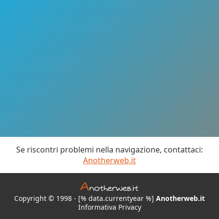
Se riscontri problemi nella navigazione, contattaci:
Anotherweb.it
Copyright © 1998 - [% data.currentyear %]
Anotherweb.it
Informativa Privacy