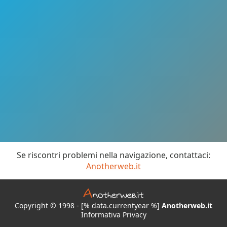
Se riscontri problemi nella navigazione, contattaci:
Anotherweb.it
Copyright © 1998 - [% data.currentyear %]
Anotherweb.it
Informativa Privacy