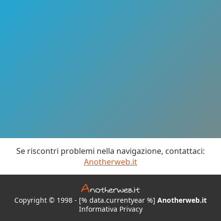
Se riscontri problemi nella navigazione, contattaci:
Anotherweb.it
Copyright © 1998 - [% data.currentyear %]
Anotherweb.it
Informativa Privacy