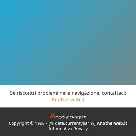
Se riscontri problemi nella navigazione, contattaci:
Anotherweb.it
Copyright © 1998 - [% data.currentyear %]
Anotherweb.it
Informativa Privacy