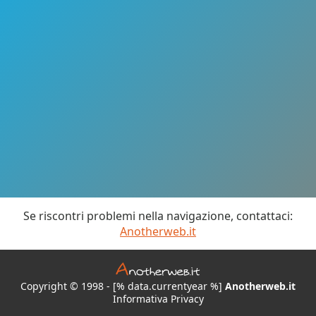
Se riscontri problemi nella navigazione, contattaci:
Anotherweb.it
Copyright © 1998 - [% data.currentyear %]
Anotherweb.it
Informativa Privacy