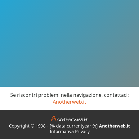
Se riscontri problemi nella navigazione, contattaci:
Anotherweb.it
Copyright © 1998 - [% data.currentyear %]
Anotherweb.it
Informativa Privacy