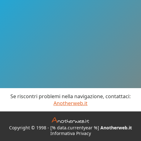
Se riscontri problemi nella navigazione, contattaci:
Anotherweb.it
Copyright © 1998 - [% data.currentyear %]
Anotherweb.it
Informativa Privacy