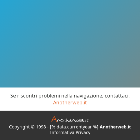
Se riscontri problemi nella navigazione, contattaci:
Anotherweb.it
Copyright © 1998 - [% data.currentyear %]
Anotherweb.it
Informativa Privacy