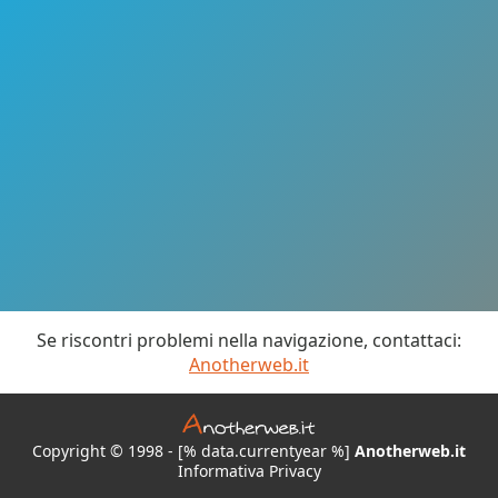
Se riscontri problemi nella navigazione, contattaci:
Anotherweb.it
Copyright © 1998 - [% data.currentyear %]
Anotherweb.it
Informativa Privacy