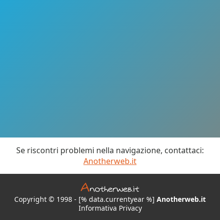
Se riscontri problemi nella navigazione, contattaci:
Anotherweb.it
Copyright © 1998 - [% data.currentyear %]
Anotherweb.it
Informativa Privacy