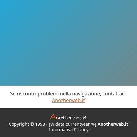
Se riscontri problemi nella navigazione, contattaci:
Anotherweb.it
Copyright © 1998 - [% data.currentyear %]
Anotherweb.it
Informativa Privacy