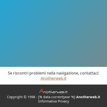
Se riscontri problemi nella navigazione, contattaci:
Anotherweb.it
Copyright © 1998 - [% data.currentyear %]
Anotherweb.it
Informativa Privacy