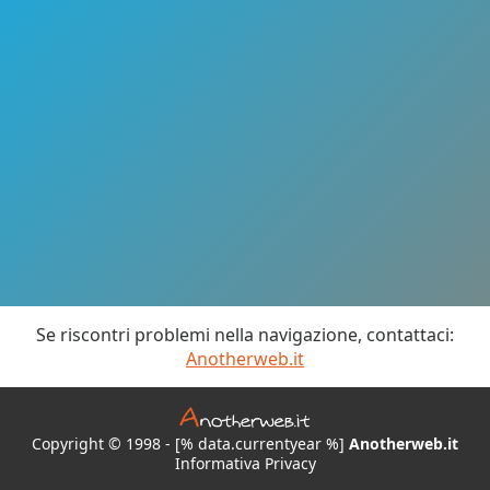
Se riscontri problemi nella navigazione, contattaci:
Anotherweb.it
Copyright © 1998 - [% data.currentyear %]
Anotherweb.it
Informativa Privacy