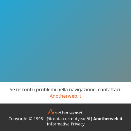
Se riscontri problemi nella navigazione, contattaci:
Anotherweb.it
Copyright © 1998 - [% data.currentyear %]
Anotherweb.it
Informativa Privacy