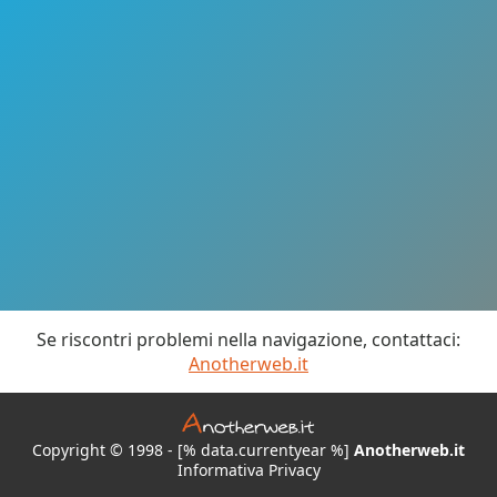
Se riscontri problemi nella navigazione, contattaci:
Anotherweb.it
Copyright © 1998 - [% data.currentyear %]
Anotherweb.it
Informativa Privacy