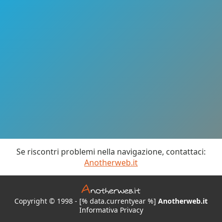
Se riscontri problemi nella navigazione, contattaci:
Anotherweb.it
Copyright © 1998 - [% data.currentyear %]
Anotherweb.it
Informativa Privacy