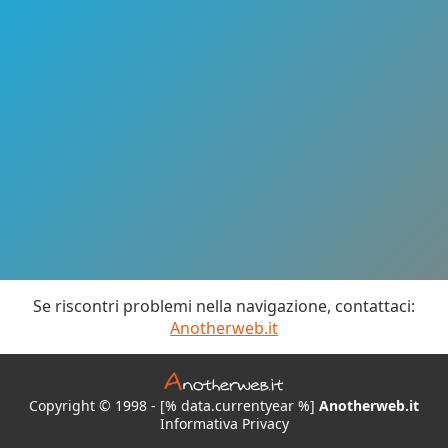
Se riscontri problemi nella navigazione, contattaci:
Anotherweb.it
Copyright © 1998 - [% data.currentyear %]
Anotherweb.it
Informativa Privacy