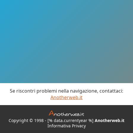
Se riscontri problemi nella navigazione, contattaci:
Anotherweb.it
Copyright © 1998 - [% data.currentyear %]
Anotherweb.it
Informativa Privacy