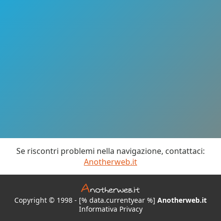
Se riscontri problemi nella navigazione, contattaci:
Anotherweb.it
Copyright © 1998 - [% data.currentyear %]
Anotherweb.it
Informativa Privacy