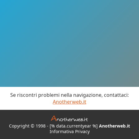
Se riscontri problemi nella navigazione, contattaci:
Anotherweb.it
Copyright © 1998 - [% data.currentyear %]
Anotherweb.it
Informativa Privacy