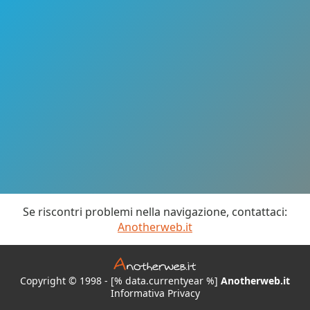
Se riscontri problemi nella navigazione, contattaci:
Anotherweb.it
Copyright © 1998 - [% data.currentyear %]
Anotherweb.it
Informativa Privacy