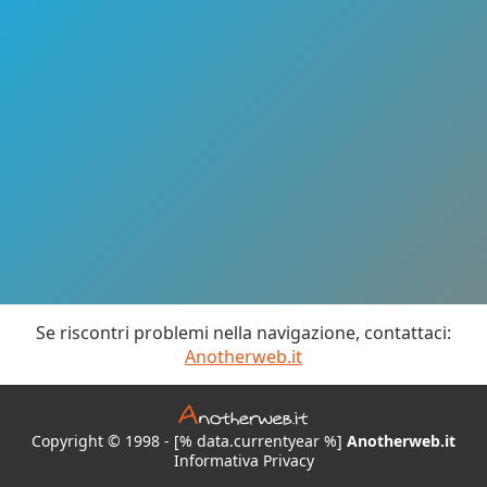
Se riscontri problemi nella navigazione, contattaci:
Anotherweb.it
Copyright © 1998 - [% data.currentyear %]
Anotherweb.it
Informativa Privacy