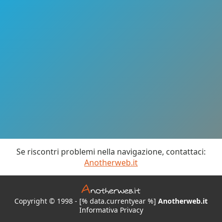
Se riscontri problemi nella navigazione, contattaci:
Anotherweb.it
Copyright © 1998 - [% data.currentyear %]
Anotherweb.it
Informativa Privacy