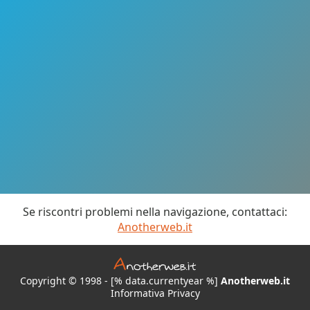
Se riscontri problemi nella navigazione, contattaci:
Anotherweb.it
Copyright © 1998 - [% data.currentyear %]
Anotherweb.it
Informativa Privacy