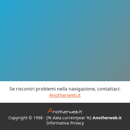
Se riscontri problemi nella navigazione, contattaci:
Anotherweb.it
Copyright © 1998 - [% data.currentyear %]
Anotherweb.it
Informativa Privacy