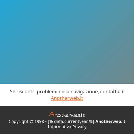
Se riscontri problemi nella navigazione, contattaci:
Anotherweb.it
Copyright © 1998 - [% data.currentyear %]
Anotherweb.it
Informativa Privacy