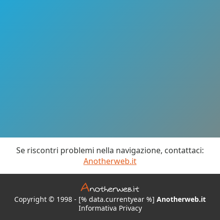
Se riscontri problemi nella navigazione, contattaci:
Anotherweb.it
Copyright © 1998 - [% data.currentyear %]
Anotherweb.it
Informativa Privacy