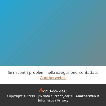
Se riscontri problemi nella navigazione, contattaci:
Anotherweb.it
Copyright © 1998 - [% data.currentyear %]
Anotherweb.it
Informativa Privacy