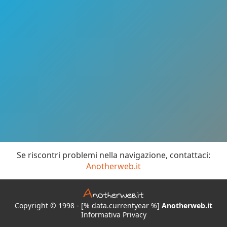
Se riscontri problemi nella navigazione, contattaci:
Anotherweb.it
Copyright © 1998 - [% data.currentyear %]
Anotherweb.it
Informativa Privacy