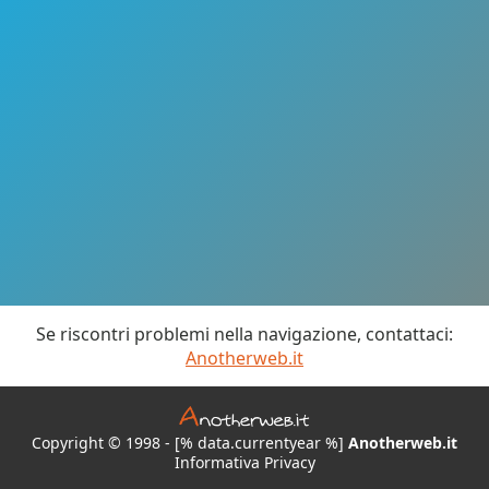
Se riscontri problemi nella navigazione, contattaci:
Anotherweb.it
Copyright © 1998 - [% data.currentyear %]
Anotherweb.it
Informativa Privacy