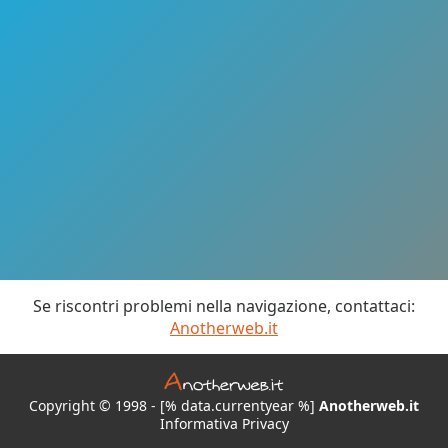
Se riscontri problemi nella navigazione, contattaci:
Anotherweb.it
Copyright © 1998 - [% data.currentyear %]
Anotherweb.it
Informativa Privacy