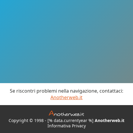
Se riscontri problemi nella navigazione, contattaci:
Anotherweb.it
Copyright © 1998 - [% data.currentyear %]
Anotherweb.it
Informativa Privacy