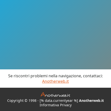
Se riscontri problemi nella navigazione, contattaci:
Anotherweb.it
Copyright © 1998 - [% data.currentyear %]
Anotherweb.it
Informativa Privacy